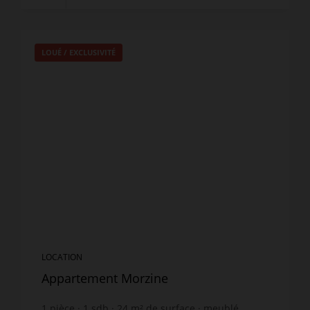
LOUÉ / EXCLUSIVITÉ
LOCATION
Appartement Morzine
1
pièce
1
sdb
24
m² de surface
meublé