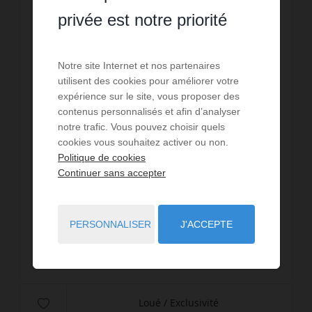
privée est notre priorité
Notre site Internet et nos partenaires
utilisent des cookies pour améliorer votre
LOCATION
expérience sur le site, vous proposer des
contenus personnalisés et afin d’analyser
Appartement Morzine
notre trafic. Vous pouvez choisir quels
cookies vous souhaitez activer ou non.
1
pièce
1
sdb
20
m² de surface
meublé
Politique de cookies
53,5 €
prix / m²
A LOUER A LA SAISON D'HIVER Joli petit studio de
Continuer sans accepter
20 m² situé au départ du téléphérique de Nyon
et à 1.5 km du centre de Morzine. Au rez de
chaussée d'une petite résidence type chalet.
Réf. : RANF 4
PERSONNALISER
J'ACCEPTE
Idéal pour 2 pe...
1 070 € PAR MOIS CC
Loué / Exclusivité