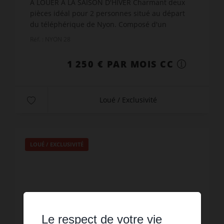
A LOUER A LA SAISON D'HIVER Charmant deux
pièces idéal pour 2 personnes situé au départ
du téléphérique de Nyon. Composé d'un
dégagement, d'une entrée avec deux lits
Réf. : NYON 28
superposés,d'un wc, d'une salle de...
1 250 € PAR MOIS CC
Loué / Exclusivité
LOUÉ / EXCLUSIVITÉ
Le respect de votre vie