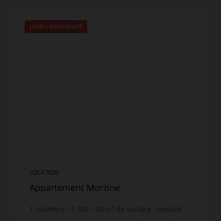
LOUÉ / EXCLUSIVITÉ
LOCATION
Appartement Morzine
1
chambre
1
sdb
30
m² de surface
meublé
41,67 €
prix / m²