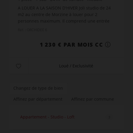
51,25 €
prix / m²
A LOUER A LA SAISON D'HIVER Joli studio de 24
m2 au centre de Morzine à louer pour 2
personnes maximum. Il comprend une entrée
avec placard, un coin montagne avec 2 lits
Réf. : ORCHIDEE 6
superposés, une salle de bains...
1 230 € PAR MOIS CC
Loué / Exclusivité
Changez de type de bien
Affinez par département
Affinez par commune
Appartement - Studio - Loft
3