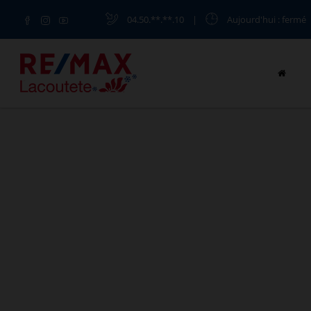
04.50.**.**.10
|
Aujourd'hui
: fermé