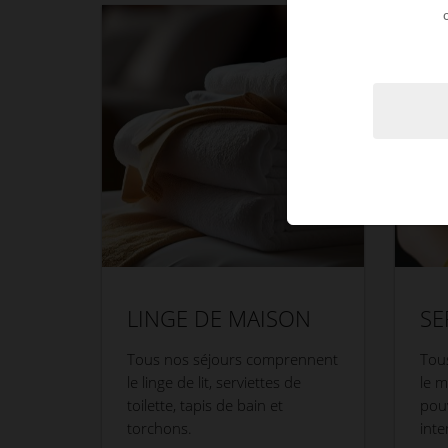
LINGE DE MAISON
SE
Tous nos séjours comprennent
Tou
le linge de lit, serviettes de
le 
toilette, tapis de bain et
pouv
torchons.
inte