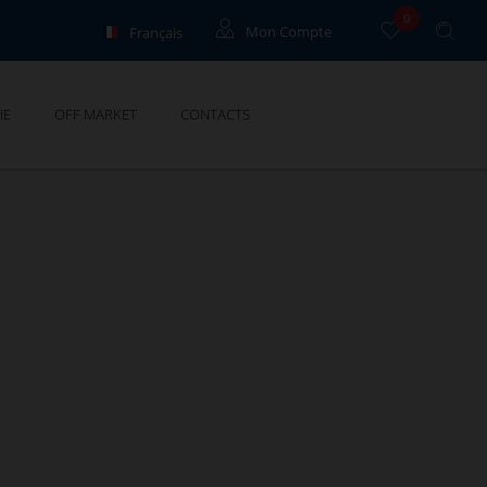
0
Français
Mon Compte
English
Locataires
IE
OFF MARKET
CONTACTS
Propriétaires