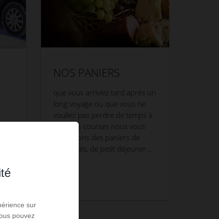
NOS PANIERS
que vous arriviez tard après un
long voyage ou que vous ne
vouliez pas perdre de temps à
faire vos courses nous vous
proposons des paniers de
spécialités, de petit déjeuner…
ité
périence sur
 Vous pouvez