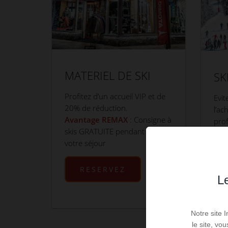
MATERIEL DE SKI
SK
Profitez d’un accueil VIP et de
Evit
20% de réduction.
l’ac
Avantage REMAX
: Consigne à
prof
skis GRATUITE pendant tout
forf
votre séjour
l’ag
d’ar
RESERVEZ
Le
Notre site 
le site, vo