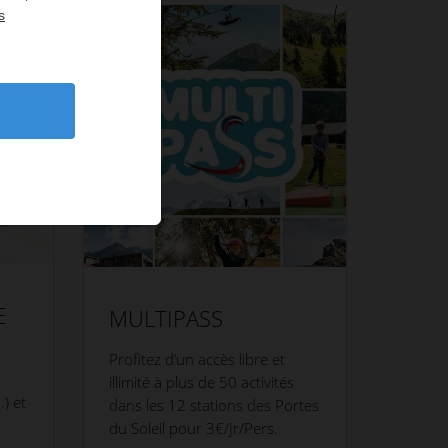
s
E
MULTIPASS
Profitez d’un accès libre et
illimité à plus de 50 activités
.) et
dans les 12 stations des Portes
du Soleil pour 3€/Jr/Pers.