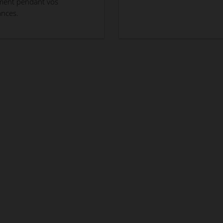
ent pendant vos
ances.