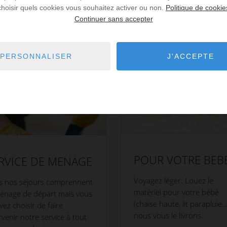
choisir quels cookies vous souhaitez activer ou non.
Politique de cookie
Continuer sans accepter
PERSONNALISER
J'ACCEPTE
POUR VOTRE BEB
RVICE DE MENAGE
Voyagez léger. Louez le
s nos séjours comprennent
matériel pour votre bébé
ménage de départ mais vous
(chaise haute, lit parapluie…
ez choisir de faire
nous vous le livrons.
rvenir notre service à tout