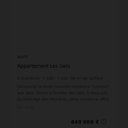
VENTE
Appartement Les Gets
3
chambres
1
sdb
1
sde
86
m² de surface
7 441,86 €
prix / m²
Découvrez la toute nouvelle résidence "Lumina",
aux Gets. Située à l'entrée des Gets, à deux pas
du télésiège des Perrières, cette résidence offre
l'accès à l'un des plus grand domaine skiable au
Réf. : B105
mon...
640 000 €