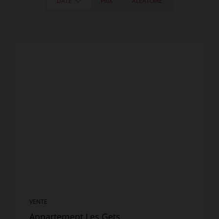
DATE
PRIX
ALÉATOIRE
VENTE
Appartement Les Gets