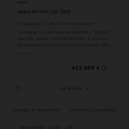
VENTE
Appartement Les Gets
2
chambres
1
sdb
54,7
m² de surface
7 714,81 €
prix / m²
Découvrez la toute nouvelle résidence "Lumina",
aux Gets. Située à l'entrée des Gets, à deux pas
du télésiège des Perrières, cette résidence offre
l'accès à l'un des plus grand domaine skiable au
Réf. : B103
mon...
422 000 €
Lire la suite
Changez de type de bien
Communes à proximité
Appartement - Studio - Loft
5