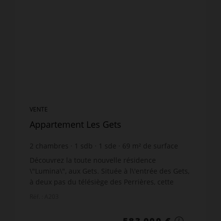
VENTE
Appartement Les Gets
2
chambres
1
sdb
1
sde
69
m² de surface
8 449,28 €
prix / m²
Découvrez la toute nouvelle résidence
\"Lumina\", aux Gets. Située à l\'entrée des Gets,
à deux pas du télésiège des Perrières, cette
résidence offre l\'accès à l\'un des plus grand
Réf. : A203
domaine skiable a...
583 000 €