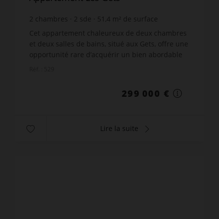
2
chambres
2
sde
51,4
m² de surface
5 817,12 €
prix / m²
Cet appartement chaleureux de deux chambres
et deux salles de bains, situé aux Gets, offre une
opportunité rare d’acquérir un bien abordable
sur l’une des rues les plus recherchées et
Réf. : 529
prestigieuses de...
299 000 €
Lire la suite