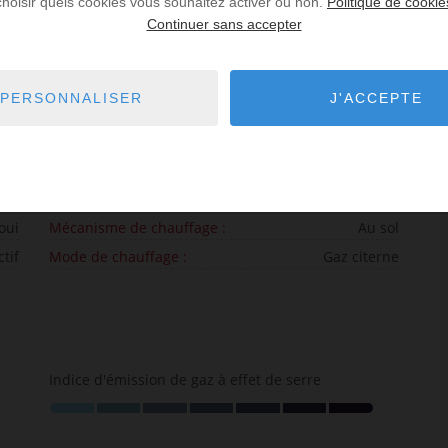
choisir quels cookies vous souhaitez activer ou non.
Politique de cookie
Continuer sans accepter
ois
Taxe d'habitation :
3 655 € par an
PERSONNALISER
J'ACCEPTE
 an
oui
Mécanisme de chauffage :
Au sol
ctif
Mode de chauffage :
Gaz citerne
Indice d'émission de gaz à effet de serre