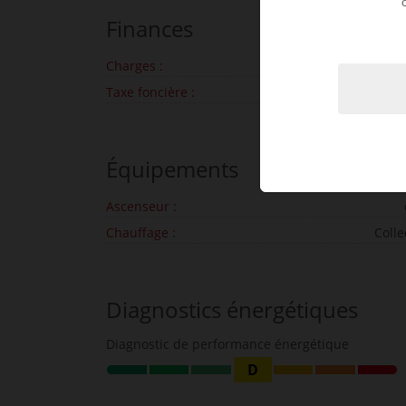
Finances
Charges :
622 € par m
Taxe foncière :
1 849 € par
Équipements
Ascenseur :
Chauffage :
Colle
Diagnostics énergétiques
Diagnostic de performance énergétique
D