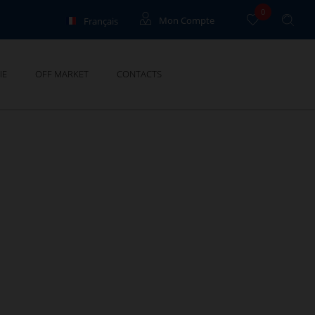
0
Français
Mon Compte
English
Locataires
IE
OFF MARKET
CONTACTS
Propriétaires