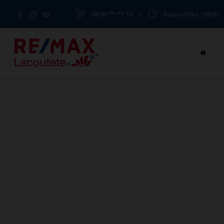
04.50.**.**.10
|
Aujourd'hui
: 09:00 -