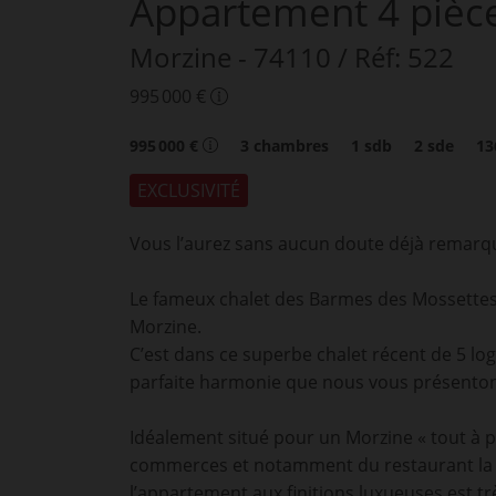
Appartement
4 pièc
Morzine
- 74110
/ Réf: 522
995 000 €
995 000 €
3
chambres
1
sdb
2
sde
1
EXCLUSIVITÉ
Vous l’aurez sans aucun doute déjà remarqu
Le fameux chalet des Barmes des Mossettes,
Morzine.
C’est dans ce superbe chalet récent de 5 lo
parfaite harmonie que nous vous présenton
Idéalement situé pour un Morzine « tout à p
commerces et notamment du restaurant la 
l’appartement aux finitions luxueuses est tr