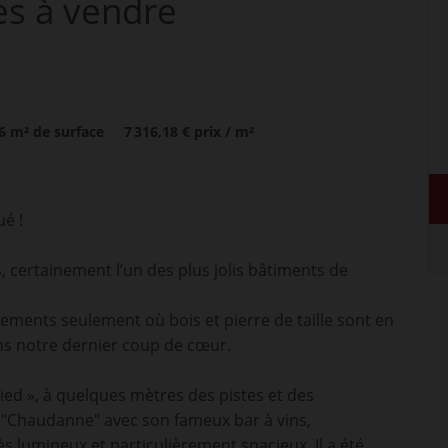
es
à vendre
36
m² de surface
7 316,18 €
prix / m²
é !
 certainement l’un des plus jolis bâtiments de
gements seulement où bois et pierre de taille sont en
s notre dernier coup de cœur.
ied », à quelques mètres des pistes et des
"Chaudanne" avec son fameux bar à vins,
ès lumineux et particulièrement spacieux. Il a été