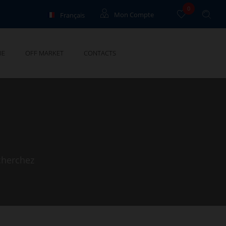
0
Français
Mon Compte
English
Locataires
IE
OFF MARKET
CONTACTS
Propriétaires
cherchez