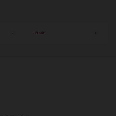
Terrain
2
1
ente, ou location.