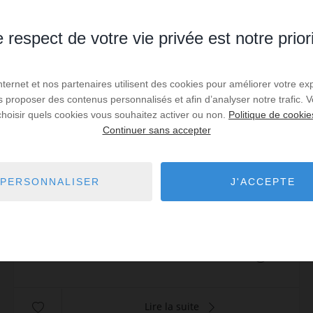
 respect de votre vie privée est notre prior
Internet et nos partenaires utilisent des cookies pour améliorer votre ex
VENTE
us proposer des contenus personnalisés et afin d’analyser notre trafic.
choisir quels cookies vous souhaitez activer ou non.
Politique de cookie
Ferme Montriond
Continuer sans accepter
3
chambres
1
sdb
100
m² de surface
397
m² de terrain
meublé
4 500 €
prix / m²
Située dans un charmant quartier préservé de
PERSONNALISER
J'ACCEPTE
Montriond, cette authentique ferme mitoyenne
offre un cadre bucolique à seulement 5 minutes en
voiture du centre de Morzine et des pistes du
Réf. : 509
prestigieux do...
450 000 €
Lire la suite