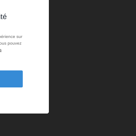
ité
périence sur
 Vous pouvez
s